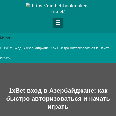
Skip
to
content
Melbet
1xBet Вход В Азербайджане: Как Быстро Авторизоваться И Начать
Играть
1xBet вход в Азербайджане: как
быстро авторизоваться и начать
играть