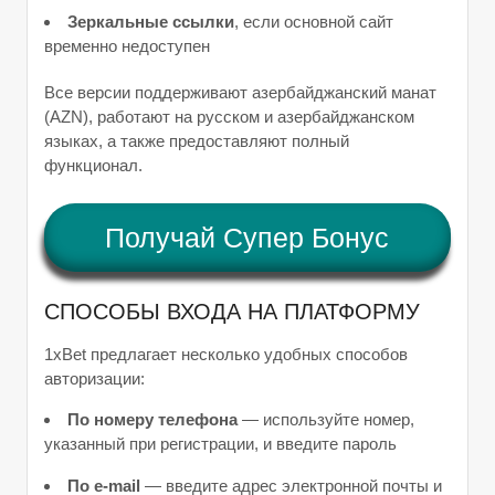
Зеркальные ссылки
, если основной сайт
временно недоступен
Все версии поддерживают азербайджанский манат
(AZN), работают на русском и азербайджанском
языках, а также предоставляют полный
функционал.
Получай Супер Бонус
СПОСОБЫ ВХОДА НА ПЛАТФОРМУ
1xBet предлагает несколько удобных способов
авторизации:
По номеру телефона
— используйте номер,
указанный при регистрации, и введите пароль
По e-mail
— введите адрес электронной почты и