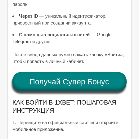
пароль
Через ID
— уникальный идентификатор,
присвоенный при создании аккаунта
С помощью социальных сетей
— Google,
Telegram и другие
После ввода данных нужно нажать кнопку «Войти»,
чтобы попасть в личный кабинет.
Получай Супер Бонус
КАК ВОЙТИ В 1XBET: ПОШАГОВАЯ
ИНСТРУКЦИЯ
Перейдите на официальный сайт или откройте
мобильное приложение.