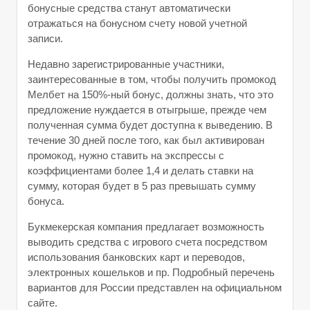
бонусные средства станут автоматически
отражаться на бонусном счету новой учетной
записи.
Недавно зарегистрированные участники,
заинтересованные в том, чтобы получить промокод
Мелбет на 150%-ный бонус, должны знать, что это
предложение нуждается в отыгрыше, прежде чем
полученная сумма будет доступна к выведению. В
течение 30 дней после того, как был активирован
промокод, нужно ставить на экспрессы с
коэффициентами более 1,4 и делать ставки на
сумму, которая будет в 5 раз превышать сумму
бонуса.
Букмекерская компания предлагает возможность
выводить средства с игрового счета посредством
использования банковских карт и переводов,
электронных кошельков и пр. Подробный перечень
вариантов для России представлен на официальном
сайте.