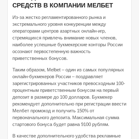
СРЕДСТВ В КОМПАНИИ МЕЛБЕТ
Из-за жестко регламентированного рынка и
экстремального уровня конкуренции между
операторами центров азартных онлайн-игр,
стремящихся привлечь внимание новых членов,
наиболее успешные букмекерские конторы России
осознают первостепенную важность
приветственных бонусов.
Таким образом, Melbet – один из самых популярных
онлайн-букмекеров России – поздравляет
зарегистрированных участников превосходным 100-
процентным приветственным бонусом на первый
депозит в размере до 100 долларов. Букмекер
рекомендует дополнительно при регистрации ввести
Мелбет промокод и получить 150% от
первоначального депозита. Максимальная сумма
стартового бонуса будет равна 9100 рублям.
В качестве дополнительного удобства рекламные