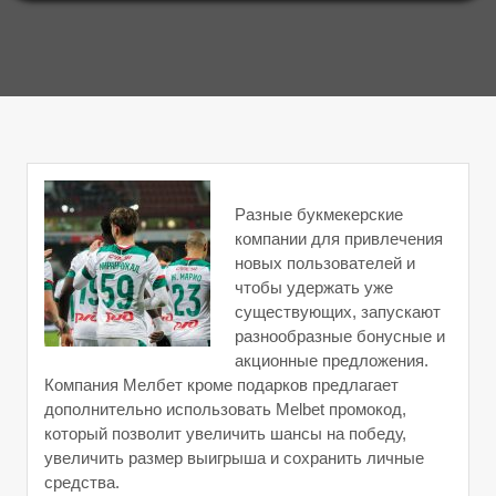
Разные букмекерские
компании для привлечения
новых пользователей и
чтобы удержать уже
существующих, запускают
разнообразные бонусные и
акционные предложения.
Компания Мелбет кроме подарков предлагает
дополнительно использовать Melbet промокод,
который позволит увеличить шансы на победу,
увеличить размер выигрыша и сохранить личные
средства.