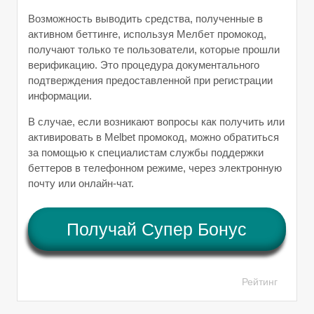
Возможность выводить средства, полученные в
активном беттинге, используя Мелбет промокод,
получают только те пользователи, которые прошли
верификацию. Это процедура документального
подтверждения предоставленной при регистрации
информации.
В случае, если возникают вопросы как получить или
активировать в Melbet промокод, можно обратиться
за помощью к специалистам службы поддержки
беттеров в телефонном режиме, через электронную
почту или онлайн-чат.
Получай Супер Бонус
Рейтинг